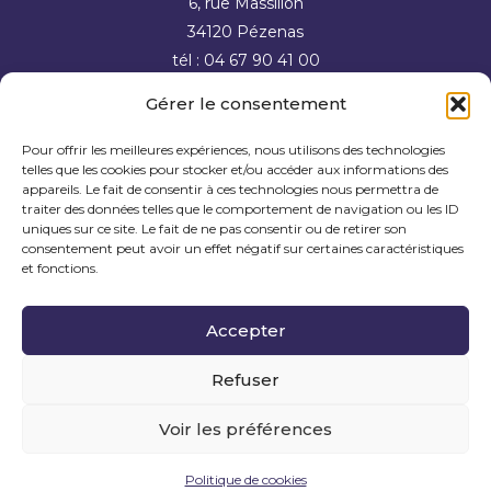
6, rue Massillon
34120 Pézenas
tél : 04 67 90 41 00
Gérer le consentement
Foire aux questions
Pour offrir les meilleures expériences, nous utilisons des technologies
telles que les cookies pour stocker et/ou accéder aux informations des
Contactez-nous
appareils. Le fait de consentir à ces technologies nous permettra de
traiter des données telles que le comportement de navigation ou les ID
uniques sur ce site. Le fait de ne pas consentir ou de retirer son
consentement peut avoir un effet négatif sur certaines caractéristiques
et fonctions.
Mentions légales
Accepter
Politique de cookies
Refuser
Déclaration d’accessibilité
Voir les préférences
Politique de cookies