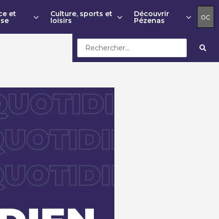
ce et
Culture, sports et
Découvrir
oc
sse
loisirs
Pézenas
Search
...