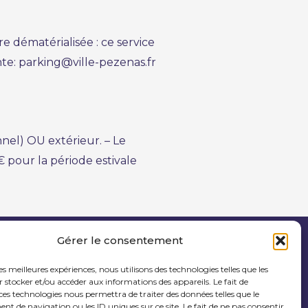
e dématérialisée : ce service
nte:
parking@ville-pezenas.fr
nnel) OU extérieur. – Le
 pour la période estivale
Gérer le consentement
les meilleures expériences, nous utilisons des technologies telles que les
 stocker et/ou accéder aux informations des appareils. Le fait de
Mentions légales
ces technologies nous permettra de traiter des données telles que le
 de navigation ou les ID uniques sur ce site. Le fait de ne pas consentir