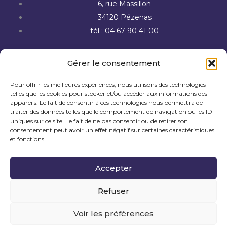
6, rue Massillon
34120 Pézenas
tél : 04 67 90 41 00
Gérer le consentement
Foire aux questions
Pour offrir les meilleures expériences, nous utilisons des technologies
telles que les cookies pour stocker et/ou accéder aux informations des
Contactez-nous
appareils. Le fait de consentir à ces technologies nous permettra de
traiter des données telles que le comportement de navigation ou les ID
uniques sur ce site. Le fait de ne pas consentir ou de retirer son
consentement peut avoir un effet négatif sur certaines caractéristiques
et fonctions.
Mentions légales
Accepter
Politique de cookies
Refuser
Déclaration d’accessibilité
Voir les préférences