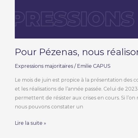
Pour Pézenas, nous réalison
Expressions majoritaires
/
Emilie CAPUS
Le mois de juin est propice à la présentation des co
et les réalisations de l’année passée. Celui de 20
permettent de résister aux crises en cours. Si l’o
nous pouvons constater un
Lire la suite »