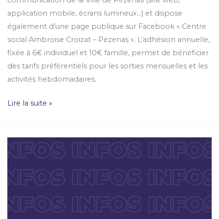
application mobile, écrans lumineux…) et dispose
également d’une page publique sur Facebook « Centre
social Ambroise Croizat – Pézenas ». L’adhésion annuelle,
fixée à 6€ individuel et 10€ famille, permet de bénéficier
des tarifs préférentiels pour les sorties mensuelles et les
activités hebdomadaires.
Lire la suite »
Une
carte
d’urgence
pour
désigner
une