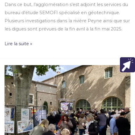
Dans ce but, l’agglomération s’est adjoint les services du
bureau d’étude SEMOFI spécialisé en géotechnique.
Plusieurs investigations dans la rivière Peyne ainsi que sur
les digues sont prévues de la fin avril à la fin mai 2025.
Lire la suite »
Pézenas
célèbre
l’Europe
au
travers
du
goût