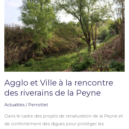
et
Ville
à
la
rencontre
des
riverains
de
la
Peyne
Agglo et Ville à la rencontre
des riverains de la Peyne
Actualités
/
Perrottet
Dans le cadre des projets de renaturation de la Peyne et
de confortement des digues pour protéger les