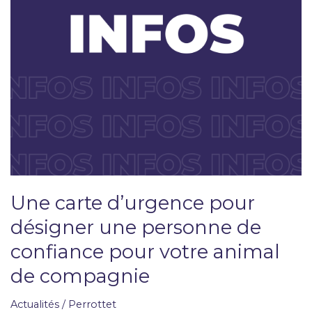
personne
de
confiance
pour
votre
animal
de
compagnie
Une carte d’urgence pour
désigner une personne de
confiance pour votre animal
de compagnie
Actualités
/
Perrottet