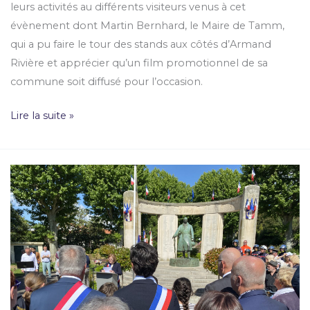
leurs activités au différents visiteurs venus à cet
évènement dont Martin Bernhard, le Maire de Tamm,
qui a pu faire le tour des stands aux côtés d’Armand
Rivière et apprécier qu’un film promotionnel de sa
commune soit diffusé pour l’occasion.
Lire la suite »
Un
8
mai
placé
sous
le
signe
de